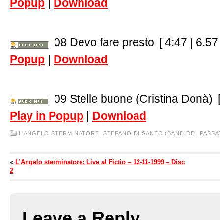
Popup
|
Download
08 Devo fare presto
[ 4:47 | 6.5
Popup
|
Download
09 Stelle buone (Cristina Donà)
Play in Popup
|
Download
L'ANGELO STERMINATORE,
STEFANO DI SANTO (BAND DEL PASSA
«
L’Angelo sterminatore: Live al Fictio – 12-11-1999 – Disc
2
Leave a Reply