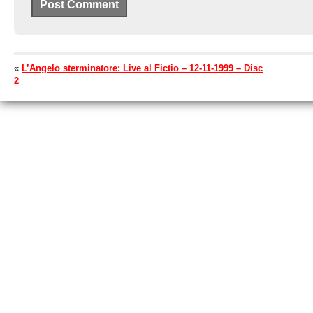
«
L’Angelo sterminatore: Live al Fictio – 12-11-1999 – Disc
2