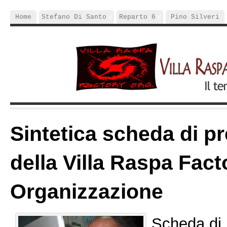
Home
Stefano Di Santo
Reparto 6
Pino Silveri
Sintetica scheda di p
della Villa Raspa Fact
Organizzazione
Scheda di 