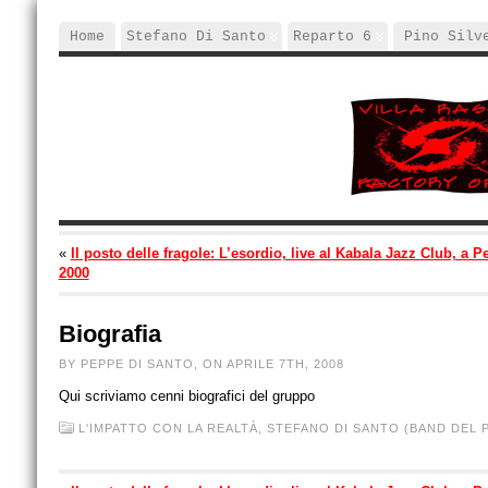
Home
Stefano Di Santo
Reparto 6
Pino Silv
«
Il posto delle fragole: L’esordio, live al Kabala Jazz Club, a Pe
2000
Biografia
BY PEPPE DI SANTO, ON APRILE 7TH, 2008
Qui scriviamo cenni biografici del gruppo
L'IMPATTO CON LA REALTÀ,
STEFANO DI SANTO (BAND DEL 