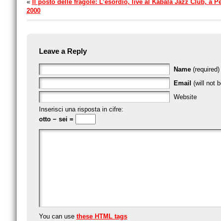
«
Il posto delle fragole: L’esordio, live al Kabala Jazz Club, a Pe
2000
Leave a Reply
Name
(required)
Email
(will not 
Website
Inserisci una risposta in cifre:
otto − sei =
You can use
these HTML tags